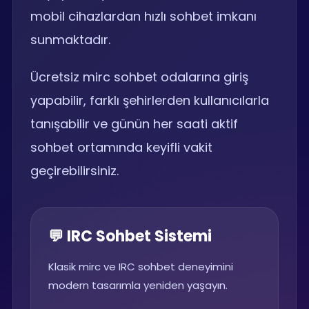
mobil cihazlardan hızlı sohbet imkanı
sunmaktadır.
Ücretsiz mirc sohbet odalarına giriş
yapabilir, farklı şehirlerden kullanıcılarla
tanışabilir ve günün her saati aktif
sohbet ortamında keyifli vakit
geçirebilirsiniz.
💬 IRC Sohbet Sistemi
Klasik mirc ve IRC sohbet deneyimini
modern tasarımla yeniden yaşayın.